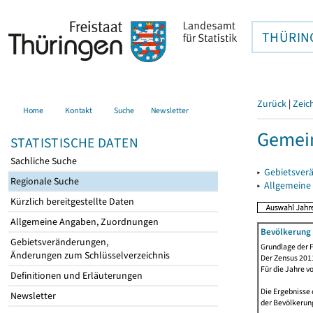
THÜRIN
Zurück
|
Zeic
Home
Kontakt
Suche
Newsletter
Gemein
STATISTISCHE DATEN
Sachliche Suche
▸
Gebietsver
Regionale Suche
▸
Allgemeine
Kürzlich bereitgestellte Daten
Allgemeine Angaben, Zuordnungen
Bevölkerung 
Gebietsveränderungen,
Grundlage der F
Änderungen zum Schlüsselverzeichnis
Der Zensus 2011
Für die Jahre v
Definitionen und Erläuterungen
Die Ergebnisse 
Newsletter
der Bevölkerung