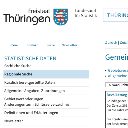
THÜRIN
Zurück
|
Zeic
Home
Kontakt
Suche
Newsletter
Gemein
STATISTISCHE DATEN
Sachliche Suche
▸
Gebietsver
Regionale Suche
▸
Allgemeine
Kürzlich bereitgestellte Daten
Allgemeine Angaben, Zuordnungen
Bevölkerung 
Gebietsveränderungen,
Grundlage der F
Änderungen zum Schlüsselverzeichnis
Der Zensus 2011
Für die Jahre v
Definitionen und Erläuterungen
Die Ergebnisse 
Newsletter
der Bevölkerung