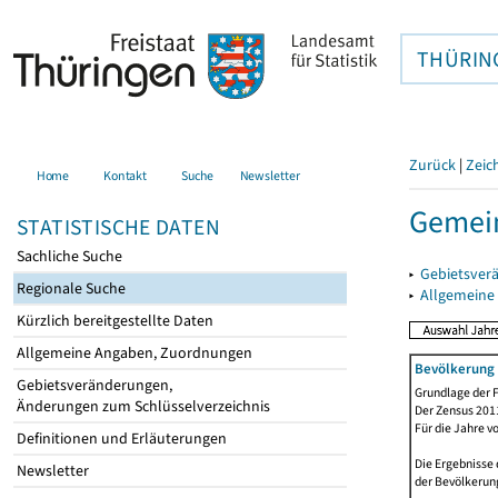
THÜRIN
Zurück
|
Zeic
Home
Kontakt
Suche
Newsletter
Gemein
STATISTISCHE DATEN
Sachliche Suche
▸
Gebietsver
Regionale Suche
▸
Allgemeine
Kürzlich bereitgestellte Daten
Allgemeine Angaben, Zuordnungen
Bevölkerung 
Gebietsveränderungen,
Grundlage der F
Änderungen zum Schlüsselverzeichnis
Der Zensus 2011
Für die Jahre v
Definitionen und Erläuterungen
Die Ergebnisse 
Newsletter
der Bevölkerung