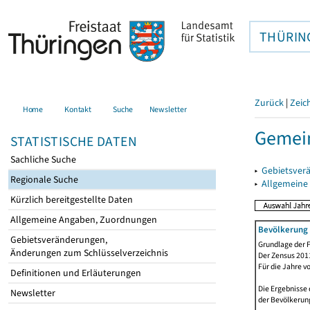
THÜRIN
Zurück
|
Zeic
Home
Kontakt
Suche
Newsletter
Gemein
STATISTISCHE DATEN
Sachliche Suche
▸
Gebietsver
Regionale Suche
▸
Allgemeine
Kürzlich bereitgestellte Daten
Allgemeine Angaben, Zuordnungen
Bevölkerung 
Gebietsveränderungen,
Grundlage der F
Änderungen zum Schlüsselverzeichnis
Der Zensus 2011
Für die Jahre v
Definitionen und Erläuterungen
Die Ergebnisse 
Newsletter
der Bevölkerung