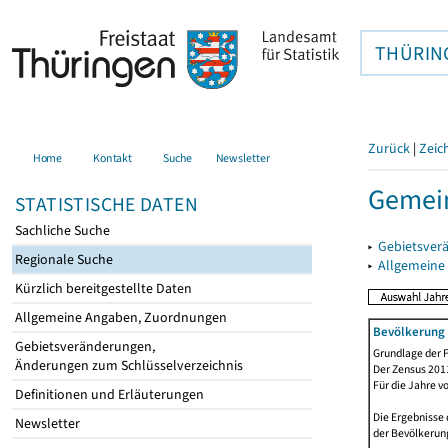
THÜRIN
Zurück
|
Zeic
Home
Kontakt
Suche
Newsletter
Gemein
STATISTISCHE DATEN
Sachliche Suche
▸
Gebietsver
Regionale Suche
▸
Allgemeine
Kürzlich bereitgestellte Daten
Allgemeine Angaben, Zuordnungen
Bevölkerung 
Gebietsveränderungen,
Grundlage der F
Änderungen zum Schlüsselverzeichnis
Der Zensus 2011
Für die Jahre v
Definitionen und Erläuterungen
Die Ergebnisse 
Newsletter
der Bevölkerung