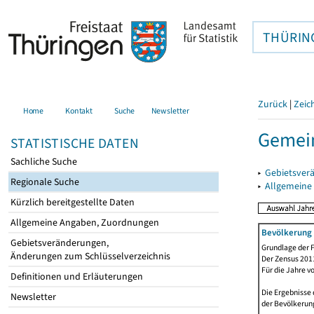
THÜRIN
Zurück
|
Zeic
Home
Kontakt
Suche
Newsletter
Gemei
STATISTISCHE DATEN
Sachliche Suche
▸
Gebietsver
Regionale Suche
▸
Allgemeine
Kürzlich bereitgestellte Daten
Allgemeine Angaben, Zuordnungen
Bevölkerung 
Gebietsveränderungen,
Grundlage der F
Änderungen zum Schlüsselverzeichnis
Der Zensus 2011
Für die Jahre v
Definitionen und Erläuterungen
Die Ergebnisse 
Newsletter
der Bevölkerung