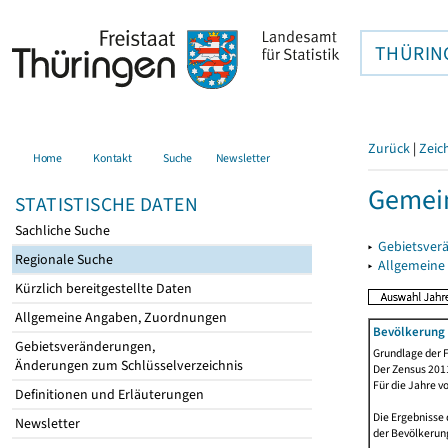
THÜRIN
Zurück
|
Zeic
Home
Kontakt
Suche
Newsletter
Gemei
STATISTISCHE DATEN
Sachliche Suche
▸
Gebietsver
Regionale Suche
▸
Allgemeine
Kürzlich bereitgestellte Daten
Allgemeine Angaben, Zuordnungen
Bevölkerung 
Gebietsveränderungen,
Grundlage der F
Änderungen zum Schlüsselverzeichnis
Der Zensus 2011
Für die Jahre v
Definitionen und Erläuterungen
Die Ergebnisse 
Newsletter
der Bevölkerung