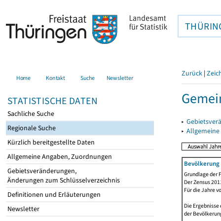
THÜRIN
Zurück
|
Zeic
Home
Kontakt
Suche
Newsletter
Gemein
STATISTISCHE DATEN
Sachliche Suche
▸
Gebietsver
Regionale Suche
▸
Allgemeine
Kürzlich bereitgestellte Daten
Allgemeine Angaben, Zuordnungen
Bevölkerung 
Gebietsveränderungen,
Grundlage der F
Änderungen zum Schlüsselverzeichnis
Der Zensus 2011
Für die Jahre v
Definitionen und Erläuterungen
Die Ergebnisse 
Newsletter
der Bevölkerung