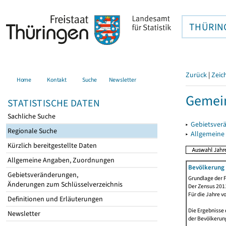
THÜRIN
Zurück
|
Zeic
Home
Kontakt
Suche
Newsletter
Gemei
STATISTISCHE DATEN
Sachliche Suche
▸
Gebietsver
Regionale Suche
▸
Allgemeine
Kürzlich bereitgestellte Daten
Allgemeine Angaben, Zuordnungen
Bevölkerung 
Gebietsveränderungen,
Grundlage der F
Änderungen zum Schlüsselverzeichnis
Der Zensus 2011
Für die Jahre v
Definitionen und Erläuterungen
Die Ergebnisse 
Newsletter
der Bevölkerung