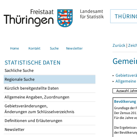
THÜRIN
Zurück
|
Zeic
Home
Kontakt
Suche
Newsletter
Gemein
STATISTISCHE DATEN
Sachliche Suche
▸
Gebietsver
Regionale Suche
▸
Allgemeine
Kürzlich bereitgestellte Daten
Allgemeine Angaben, Zuordnungen
Bevölkerung 
Gebietsveränderungen,
Grundlage der F
Änderungen zum Schlüsselverzeichnis
Der Zensus 2011
Für die Jahre v
Definitionen und Erläuterungen
Die Ergebnisse 
Newsletter
der Bevölkerung