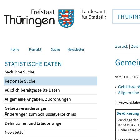
THÜRIN
Zurück
|
Zeic
Home
Kontakt
Suche
Newsletter
Gemein
STATISTISCHE DATEN
Sachliche Suche
seit 01.01.2012
Regionale Suche
▸
Gebietsver
Kürzlich bereitgestellte Daten
▸
Allgemeine
Allgemeine Angaben, Zuordnungen
Gebietsveränderungen,
Bevölkerung 
Änderungen zum Schlüsselverzeichnis
Grundlage der F
Definitionen und Erläuterungen
Der Zensus 2011
Für die Jahre v
Newsletter