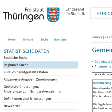
THÜRIN
Zurück
|
Zeic
Home
Kontakt
Suche
Newsletter
Gemein
STATISTISCHE DATEN
Sachliche Suche
▸
Gebietsver
Regionale Suche
▸
Allgemeine
Kürzlich bereitgestellte Daten
Allgemeine Angaben, Zuordnungen
Bevölkerung 
Gebietsveränderungen,
Grundlage der F
Änderungen zum Schlüsselverzeichnis
Der Zensus 2011
Für die Jahre v
Definitionen und Erläuterungen
Die Ergebnisse 
Newsletter
der Bevölkerung