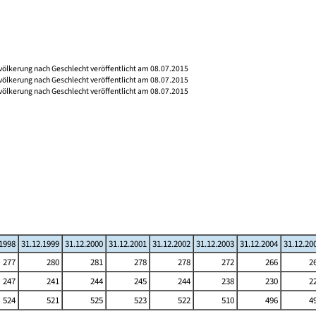
völkerung nach Geschlecht veröffentlicht am 08.07.2015
völkerung nach Geschlecht veröffentlicht am 08.07.2015
völkerung nach Geschlecht veröffentlicht am 08.07.2015
.1998
31.12.1999
31.12.2000
31.12.2001
31.12.2002
31.12.2003
31.12.2004
31.12.20
277
280
281
278
278
272
266
2
247
241
244
245
244
238
230
2
524
521
525
523
522
510
496
4