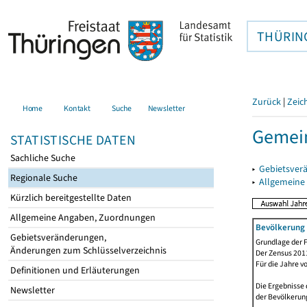
THÜRIN
Zurück
|
Zeic
Home
Kontakt
Suche
Newsletter
Gemei
STATISTISCHE DATEN
Sachliche Suche
▸
Gebietsver
Regionale Suche
▸
Allgemeine
Kürzlich bereitgestellte Daten
Allgemeine Angaben, Zuordnungen
Bevölkerung 
Gebietsveränderungen,
Grundlage der F
Änderungen zum Schlüsselverzeichnis
Der Zensus 2011
Für die Jahre v
Definitionen und Erläuterungen
Die Ergebnisse 
Newsletter
der Bevölkerung