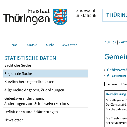
THÜRIN
Zurück
|
Zeic
Home
Kontakt
Suche
Newsletter
Gemein
STATISTISCHE DATEN
Sachliche Suche
▸
Gebietsver
Regionale Suche
▸
Allgemeine
Kürzlich bereitgestellte Daten
Allgemeine Angaben, Zuordnungen
Bevölkerung 
Gebietsveränderungen,
Grundlage der F
Änderungen zum Schlüsselverzeichnis
Der Zensus 2011
Für die Jahre v
Definitionen und Erläuterungen
Die Ergebnisse 
Newsletter
der Bevölkerung