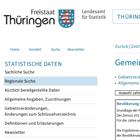
THÜRIN
Zurück
|
Zeic
Home
Kontakt
Suche
Newsletter
Gemei
STATISTISCHE DATEN
Sachliche Suche
▸
Gebietsver
Regionale Suche
▸
Allgemeine
Kürzlich bereitgestellte Daten
Allgemeine Angaben, Zuordnungen
Bevölkerung 
Gebietsveränderungen,
Grundlage der F
Änderungen zum Schlüsselverzeichnis
Der Zensus 2011
Für die Jahre v
Definitionen und Erläuterungen
Die Ergebnisse 
Newsletter
der Bevölkerung