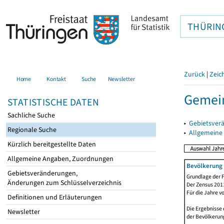
THÜRIN
Zurück
|
Zeic
Home
Kontakt
Suche
Newsletter
Gemein
STATISTISCHE DATEN
Sachliche Suche
▸
Gebietsver
Regionale Suche
▸
Allgemeine
Kürzlich bereitgestellte Daten
Allgemeine Angaben, Zuordnungen
Bevölkerung 
Gebietsveränderungen,
Grundlage der F
Änderungen zum Schlüsselverzeichnis
Der Zensus 2011
Für die Jahre v
Definitionen und Erläuterungen
Die Ergebnisse 
Newsletter
der Bevölkerung