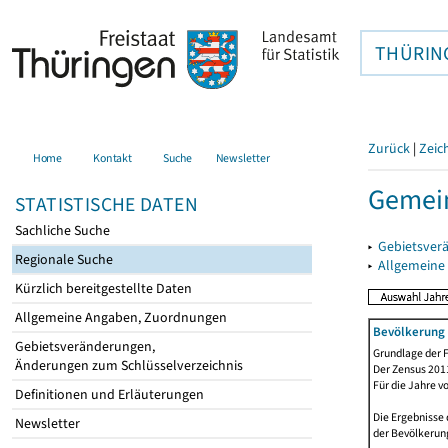
THÜRIN
Zurück
|
Zeic
Home
Kontakt
Suche
Newsletter
Gemei
STATISTISCHE DATEN
Sachliche Suche
▸
Gebietsver
Regionale Suche
▸
Allgemeine
Kürzlich bereitgestellte Daten
Allgemeine Angaben, Zuordnungen
Bevölkerung 
Gebietsveränderungen,
Grundlage der F
Änderungen zum Schlüsselverzeichnis
Der Zensus 2011
Für die Jahre v
Definitionen und Erläuterungen
Die Ergebnisse 
Newsletter
der Bevölkerung