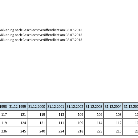
völkerung nach Geschlecht veröffentlicht am 08.07.2015
völkerung nach Geschlecht veröffentlicht am 08.07.2015
völkerung nach Geschlecht veröffentlicht am 08.07.2015
.1998
31.12.1999
31.12.2000
31.12.2001
31.12.2002
31.12.2003
31.12.2004
31.12.20
117
121
119
113
109
109
103
1
119
124
121
111
109
114
112
1
236
245
240
224
218
223
215
2