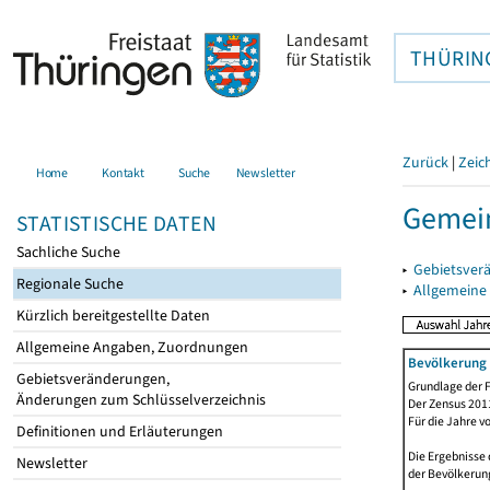
THÜRIN
Zurück
|
Zeic
Home
Kontakt
Suche
Newsletter
Gemei
STATISTISCHE DATEN
Sachliche Suche
▸
Gebietsver
Regionale Suche
▸
Allgemeine
Kürzlich bereitgestellte Daten
Allgemeine Angaben, Zuordnungen
Bevölkerung 
Gebietsveränderungen,
Grundlage der F
Änderungen zum Schlüsselverzeichnis
Der Zensus 2011
Für die Jahre v
Definitionen und Erläuterungen
Die Ergebnisse 
Newsletter
der Bevölkerung