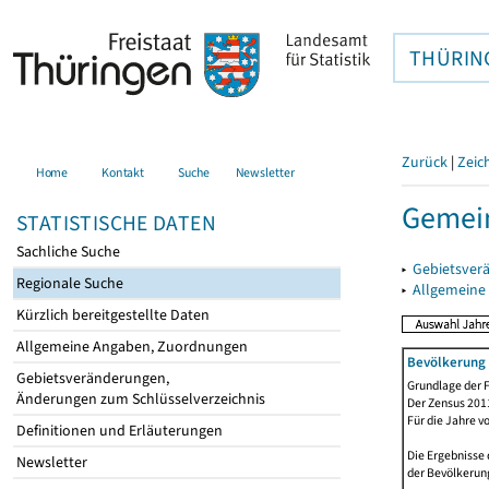
THÜRIN
Zurück
|
Zeic
Home
Kontakt
Suche
Newsletter
Gemein
STATISTISCHE DATEN
Sachliche Suche
▸
Gebietsver
Regionale Suche
▸
Allgemeine
Kürzlich bereitgestellte Daten
Allgemeine Angaben, Zuordnungen
Bevölkerung 
Gebietsveränderungen,
Grundlage der F
Änderungen zum Schlüsselverzeichnis
Der Zensus 2011
Für die Jahre v
Definitionen und Erläuterungen
Die Ergebnisse 
Newsletter
der Bevölkerung