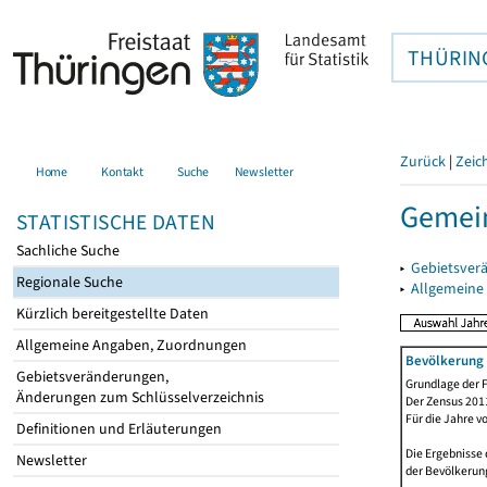
THÜRIN
Zurück
|
Zeic
Home
Kontakt
Suche
Newsletter
Gemein
STATISTISCHE DATEN
Sachliche Suche
▸
Gebietsver
Regionale Suche
▸
Allgemeine
Kürzlich bereitgestellte Daten
Allgemeine Angaben, Zuordnungen
Bevölkerung 
Gebietsveränderungen,
Grundlage der F
Änderungen zum Schlüsselverzeichnis
Der Zensus 2011
Für die Jahre v
Definitionen und Erläuterungen
Die Ergebnisse 
Newsletter
der Bevölkerung