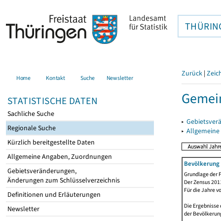
THÜRIN
Zurück
|
Zeic
Home
Kontakt
Suche
Newsletter
Gemein
STATISTISCHE DATEN
Sachliche Suche
▸
Gebietsver
Regionale Suche
▸
Allgemeine
Kürzlich bereitgestellte Daten
Allgemeine Angaben, Zuordnungen
Bevölkerung 
Gebietsveränderungen,
Grundlage der F
Änderungen zum Schlüsselverzeichnis
Der Zensus 2011
Für die Jahre v
Definitionen und Erläuterungen
Die Ergebnisse 
Newsletter
der Bevölkerung