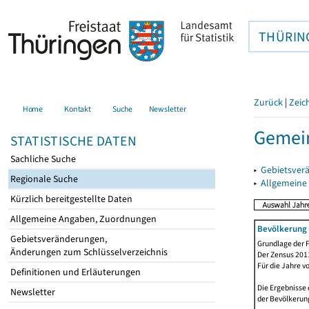
THÜRIN
Zurück
|
Zeic
Home
Kontakt
Suche
Newsletter
Gemein
STATISTISCHE DATEN
Sachliche Suche
▸
Gebietsver
Regionale Suche
▸
Allgemeine
Kürzlich bereitgestellte Daten
Allgemeine Angaben, Zuordnungen
Bevölkerung 
Gebietsveränderungen,
Grundlage der F
Änderungen zum Schlüsselverzeichnis
Der Zensus 2011
Für die Jahre v
Definitionen und Erläuterungen
Die Ergebnisse 
Newsletter
der Bevölkerung