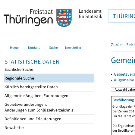
THÜRIN
Zurück
|
Zeic
Home
Kontakt
Suche
Newsletter
Gemei
STATISTISCHE DATEN
Sachliche Suche
▸
Gebietsver
Regionale Suche
▸
Allgemeine
Kürzlich bereitgestellte Daten
Allgemeine Angaben, Zuordnungen
Bevölkerung 
Gebietsveränderungen,
Grundlage der F
Änderungen zum Schlüsselverzeichnis
Der Zensus 2011
Für die Jahre v
Definitionen und Erläuterungen
Die Ergebnisse 
Newsletter
der Bevölkerung