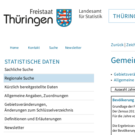
THÜRIN
Zurück
|
Zeic
Home
Kontakt
Suche
Newsletter
Gemei
STATISTISCHE DATEN
Sachliche Suche
▸
Gebietsver
Regionale Suche
▸
Allgemeine
Kürzlich bereitgestellte Daten
Allgemeine Angaben, Zuordnungen
Bevölkerung 
Gebietsveränderungen,
Grundlage der F
Änderungen zum Schlüsselverzeichnis
Der Zensus 2011
Für die Jahre v
Definitionen und Erläuterungen
Die Ergebnisse 
Newsletter
der Bevölkerung