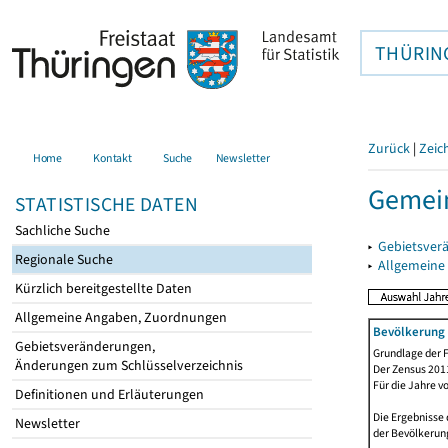
THÜRIN
Zurück
|
Zeic
Home
Kontakt
Suche
Newsletter
Gemein
STATISTISCHE DATEN
Sachliche Suche
▸
Gebietsver
Regionale Suche
▸
Allgemeine
Kürzlich bereitgestellte Daten
Allgemeine Angaben, Zuordnungen
Bevölkerung 
Gebietsveränderungen,
Grundlage der F
Änderungen zum Schlüsselverzeichnis
Der Zensus 2011
Für die Jahre v
Definitionen und Erläuterungen
Die Ergebnisse 
Newsletter
der Bevölkerung