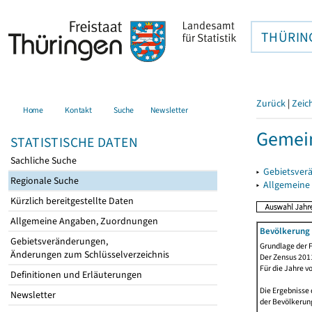
THÜRIN
Zurück
|
Zeic
Home
Kontakt
Suche
Newsletter
Gemein
STATISTISCHE DATEN
Sachliche Suche
▸
Gebietsver
Regionale Suche
▸
Allgemeine
Kürzlich bereitgestellte Daten
Allgemeine Angaben, Zuordnungen
Bevölkerung 
Gebietsveränderungen,
Grundlage der F
Änderungen zum Schlüsselverzeichnis
Der Zensus 2011
Für die Jahre v
Definitionen und Erläuterungen
Die Ergebnisse 
Newsletter
der Bevölkerung