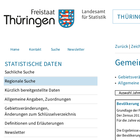
THÜRIN
Zurück
|
Zeic
Home
Kontakt
Suche
Newsletter
Gemein
STATISTISCHE DATEN
Sachliche Suche
▸
Gebietsver
Regionale Suche
▸
Allgemeine
Kürzlich bereitgestellte Daten
Allgemeine Angaben, Zuordnungen
Bevölkerung 
Gebietsveränderungen,
Grundlage der F
Änderungen zum Schlüsselverzeichnis
Der Zensus 2011
Für die Jahre v
Definitionen und Erläuterungen
Die Ergebnisse 
Newsletter
der Bevölkerung