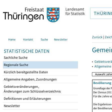
THÜRIN
Zurück
|
Zeic
Home
Kontakt
Suche
Newsletter
Gemein
STATISTISCHE DATEN
Sachliche Suche
▸
Gebietsver
Regionale Suche
▸
Allgemeine
Kürzlich bereitgestellte Daten
Allgemeine Angaben, Zuordnungen
Bevölkerung 
Gebietsveränderungen,
Grundlage der F
Änderungen zum Schlüsselverzeichnis
Der Zensus 2011
Für die Jahre v
Definitionen und Erläuterungen
Die Ergebnisse 
Newsletter
der Bevölkerung