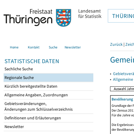
THÜRIN
Zurück
|
Zeic
Home
Kontakt
Suche
Newsletter
Gemein
STATISTISCHE DATEN
Sachliche Suche
▸
Gebietsver
Regionale Suche
▸
Allgemeine
Kürzlich bereitgestellte Daten
Allgemeine Angaben, Zuordnungen
Bevölkerung 
Gebietsveränderungen,
Grundlage der F
Änderungen zum Schlüsselverzeichnis
Der Zensus 2011
Für die Jahre v
Definitionen und Erläuterungen
Die Ergebnisse 
Newsletter
der Bevölkerung