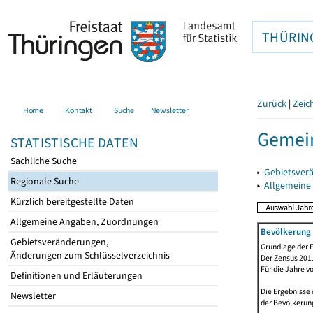
THÜRIN
Zurück
|
Zeic
Home
Kontakt
Suche
Newsletter
Gemein
STATISTISCHE DATEN
Sachliche Suche
▸
Gebietsver
Regionale Suche
▸
Allgemeine
Kürzlich bereitgestellte Daten
Allgemeine Angaben, Zuordnungen
Bevölkerung 
Gebietsveränderungen,
Grundlage der F
Änderungen zum Schlüsselverzeichnis
Der Zensus 2011
Für die Jahre v
Definitionen und Erläuterungen
Die Ergebnisse 
Newsletter
der Bevölkerung