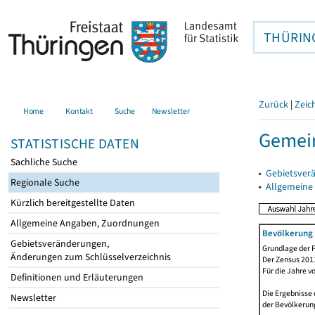
THÜRIN
Zurück
|
Zeic
Home
Kontakt
Suche
Newsletter
Gemein
STATISTISCHE DATEN
Sachliche Suche
▸
Gebietsver
Regionale Suche
▸
Allgemeine
Kürzlich bereitgestellte Daten
Allgemeine Angaben, Zuordnungen
Bevölkerung 
Gebietsveränderungen,
Grundlage der F
Änderungen zum Schlüsselverzeichnis
Der Zensus 2011
Für die Jahre v
Definitionen und Erläuterungen
Die Ergebnisse 
Newsletter
der Bevölkerung