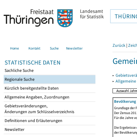
THÜRIN
Zurück
|
Zeic
Home
Kontakt
Suche
Newsletter
Gemein
STATISTISCHE DATEN
Sachliche Suche
▸
Gebietsver
Regionale Suche
▸
Allgemeine
Kürzlich bereitgestellte Daten
Allgemeine Angaben, Zuordnungen
Bevölkerung 
Gebietsveränderungen,
Grundlage der F
Änderungen zum Schlüsselverzeichnis
Der Zensus 2011
Für die Jahre v
Definitionen und Erläuterungen
Die Ergebnisse 
Newsletter
der Bevölkerung