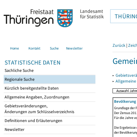
THÜRIN
Zurück
|
Zeic
Home
Kontakt
Suche
Newsletter
Gemein
STATISTISCHE DATEN
Sachliche Suche
▸
Gebietsver
Regionale Suche
▸
Allgemeine
Kürzlich bereitgestellte Daten
Allgemeine Angaben, Zuordnungen
Bevölkerung 
Gebietsveränderungen,
Grundlage der F
Änderungen zum Schlüsselverzeichnis
Der Zensus 2011
Für die Jahre v
Definitionen und Erläuterungen
Die Ergebnisse 
Newsletter
der Bevölkerung