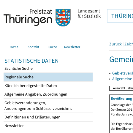
THÜRIN
Zurück
|
Zeic
Home
Kontakt
Suche
Newsletter
Gemein
STATISTISCHE DATEN
Sachliche Suche
▸
Gebietsver
Regionale Suche
▸
Allgemeine
Kürzlich bereitgestellte Daten
Allgemeine Angaben, Zuordnungen
Bevölkerung 
Gebietsveränderungen,
Grundlage der F
Änderungen zum Schlüsselverzeichnis
Der Zensus 2011
Für die Jahre v
Definitionen und Erläuterungen
Die Ergebnisse 
Newsletter
der Bevölkerung