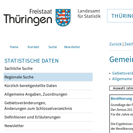
THÜRIN
Zurück
|
Zeic
Home
Kontakt
Suche
Newsletter
Gemein
STATISTISCHE DATEN
Sachliche Suche
▸
Gebietsver
Regionale Suche
▸
Allgemeine
Kürzlich bereitgestellte Daten
Allgemeine Angaben, Zuordnungen
Bevölkerung 
Gebietsveränderungen,
Grundlage der F
Änderungen zum Schlüsselverzeichnis
Der Zensus 2011
Für die Jahre v
Definitionen und Erläuterungen
Die Ergebnisse 
Newsletter
der Bevölkerung