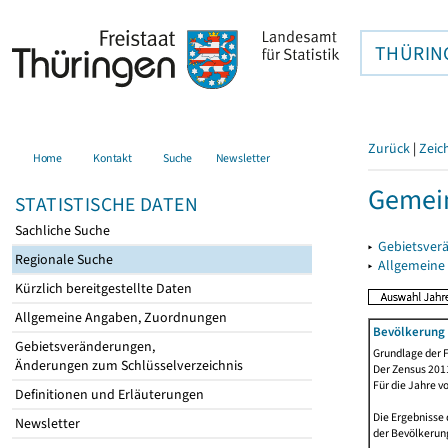
THÜRIN
Zurück
|
Zeic
Home
Kontakt
Suche
Newsletter
Gemein
STATISTISCHE DATEN
Sachliche Suche
▸
Gebietsver
Regionale Suche
▸
Allgemeine
Kürzlich bereitgestellte Daten
Allgemeine Angaben, Zuordnungen
Bevölkerung 
Gebietsveränderungen,
Grundlage der F
Änderungen zum Schlüsselverzeichnis
Der Zensus 2011
Für die Jahre v
Definitionen und Erläuterungen
Die Ergebnisse 
Newsletter
der Bevölkerung