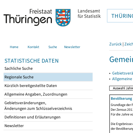
THÜRIN
Zurück
|
Zeic
Home
Kontakt
Suche
Newsletter
Gemein
STATISTISCHE DATEN
Sachliche Suche
▸
Gebietsver
Regionale Suche
▸
Allgemeine
Kürzlich bereitgestellte Daten
Allgemeine Angaben, Zuordnungen
Bevölkerung 
Gebietsveränderungen,
Grundlage der F
Änderungen zum Schlüsselverzeichnis
Der Zensus 2011
Für die Jahre v
Definitionen und Erläuterungen
Die Ergebnisse 
Newsletter
der Bevölkerung