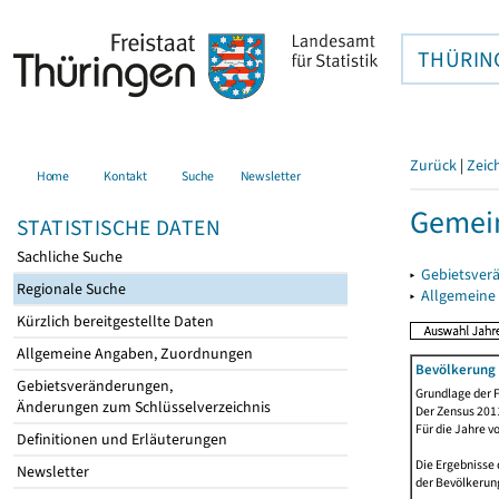
THÜRIN
Zurück
|
Zeic
Home
Kontakt
Suche
Newsletter
Gemein
STATISTISCHE DATEN
Sachliche Suche
▸
Gebietsver
Regionale Suche
▸
Allgemeine
Kürzlich bereitgestellte Daten
Allgemeine Angaben, Zuordnungen
Bevölkerung 
Gebietsveränderungen,
Grundlage der F
Änderungen zum Schlüsselverzeichnis
Der Zensus 2011
Für die Jahre v
Definitionen und Erläuterungen
Die Ergebnisse 
Newsletter
der Bevölkerung