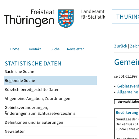
THÜRIN
Zurück
|
Zeic
Home
Kontakt
Suche
Newsletter
Gemein
STATISTISCHE DATEN
Sachliche Suche
seit 01.01.1997
Regionale Suche
▸
Gebietsver
Kürzlich bereitgestellte Daten
▸
Allgemeine
Allgemeine Angaben, Zuordnungen
Gebietsveränderungen,
Bevölkerung 
Änderungen zum Schlüsselverzeichnis
Grundlage der F
Definitionen und Erläuterungen
Der Zensus 2011
Für die Jahre v
Newsletter