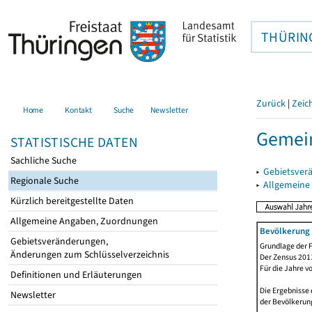
THÜRIN
Zurück
|
Zeic
Home
Kontakt
Suche
Newsletter
Gemein
STATISTISCHE DATEN
Sachliche Suche
▸
Gebietsver
Regionale Suche
▸
Allgemeine
Kürzlich bereitgestellte Daten
Allgemeine Angaben, Zuordnungen
Bevölkerung 
Gebietsveränderungen,
Grundlage der F
Änderungen zum Schlüsselverzeichnis
Der Zensus 2011
Für die Jahre v
Definitionen und Erläuterungen
Die Ergebnisse 
Newsletter
der Bevölkerung