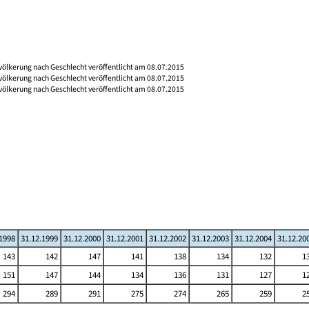
völkerung nach Geschlecht veröffentlicht am 08.07.2015
völkerung nach Geschlecht veröffentlicht am 08.07.2015
völkerung nach Geschlecht veröffentlicht am 08.07.2015
.1998
31.12.1999
31.12.2000
31.12.2001
31.12.2002
31.12.2003
31.12.2004
31.12.20
143
142
147
141
138
134
132
1
151
147
144
134
136
131
127
1
294
289
291
275
274
265
259
2