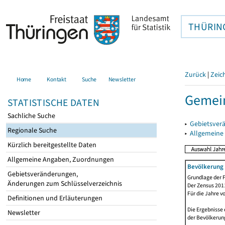
THÜRIN
Zurück
|
Zeic
Home
Kontakt
Suche
Newsletter
Gemei
STATISTISCHE DATEN
Sachliche Suche
▸
Gebietsver
Regionale Suche
▸
Allgemeine
Kürzlich bereitgestellte Daten
Allgemeine Angaben, Zuordnungen
Bevölkerung 
Gebietsveränderungen,
Grundlage der F
Änderungen zum Schlüsselverzeichnis
Der Zensus 2011
Für die Jahre v
Definitionen und Erläuterungen
Die Ergebnisse 
Newsletter
der Bevölkerung