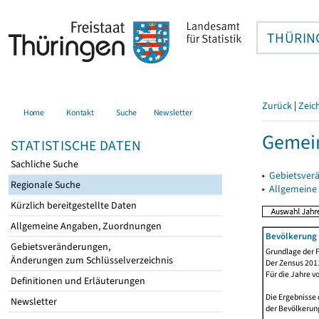
THÜRIN
Zurück
|
Zeic
Home
Kontakt
Suche
Newsletter
Gemein
STATISTISCHE DATEN
Sachliche Suche
▸
Gebietsver
Regionale Suche
▸
Allgemeine
Kürzlich bereitgestellte Daten
Allgemeine Angaben, Zuordnungen
Bevölkerung 
Gebietsveränderungen,
Grundlage der F
Änderungen zum Schlüsselverzeichnis
Der Zensus 2011
Für die Jahre v
Definitionen und Erläuterungen
Die Ergebnisse 
Newsletter
der Bevölkerung