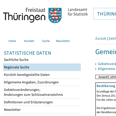
THÜRIN
Zurück
|
Zeic
Home
Kontakt
Suche
Newsletter
Gemein
STATISTISCHE DATEN
Sachliche Suche
▸
Gebietsver
Regionale Suche
▸
Allgemeine
Kürzlich bereitgestellte Daten
Allgemeine Angaben, Zuordnungen
Bevölkerung 
Gebietsveränderungen,
Grundlage der F
Änderungen zum Schlüsselverzeichnis
Der Zensus 2011
Für die Jahre v
Definitionen und Erläuterungen
Die Ergebnisse 
Newsletter
der Bevölkerung