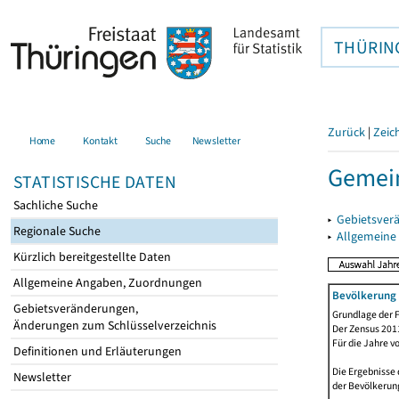
THÜRIN
Zurück
|
Zeic
Home
Kontakt
Suche
Newsletter
Gemei
STATISTISCHE DATEN
Sachliche Suche
▸
Gebietsver
Regionale Suche
▸
Allgemeine
Kürzlich bereitgestellte Daten
Allgemeine Angaben, Zuordnungen
Bevölkerung 
Gebietsveränderungen,
Grundlage der F
Änderungen zum Schlüsselverzeichnis
Der Zensus 2011
Für die Jahre v
Definitionen und Erläuterungen
Die Ergebnisse 
Newsletter
der Bevölkerung