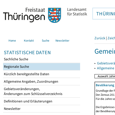
THÜRIN
Zurück
|
Zeic
Home
Kontakt
Suche
Newsletter
Gemein
STATISTISCHE DATEN
Sachliche Suche
▸
Gebietsver
Regionale Suche
▸
Allgemeine
Kürzlich bereitgestellte Daten
Allgemeine Angaben, Zuordnungen
Bevölkerung 
Gebietsveränderungen,
Grundlage der F
Änderungen zum Schlüsselverzeichnis
Der Zensus 2011
Für die Jahre v
Definitionen und Erläuterungen
Die Ergebnisse 
Newsletter
der Bevölkerung