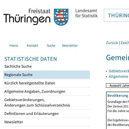
THÜRIN
Zurück
|
Zeic
Home
Kontakt
Suche
Newsletter
Gemei
STATISTISCHE DATEN
Sachliche Suche
▸
Gebietsver
Regionale Suche
▸
Allgemeine
Kürzlich bereitgestellte Daten
Allgemeine Angaben, Zuordnungen
Bevölkerung 
Gebietsveränderungen,
Grundlage der F
Änderungen zum Schlüsselverzeichnis
Der Zensus 2011
Für die Jahre v
Definitionen und Erläuterungen
Die Ergebnisse 
Newsletter
der Bevölkerung