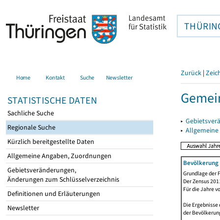
THÜRIN
Zurück
|
Zeic
Home
Kontakt
Suche
Newsletter
Gemei
STATISTISCHE DATEN
Sachliche Suche
▸
Gebietsver
Regionale Suche
▸
Allgemeine
Kürzlich bereitgestellte Daten
Allgemeine Angaben, Zuordnungen
Bevölkerung 
Gebietsveränderungen,
Grundlage der F
Änderungen zum Schlüsselverzeichnis
Der Zensus 2011
Für die Jahre v
Definitionen und Erläuterungen
Die Ergebnisse 
Newsletter
der Bevölkerung