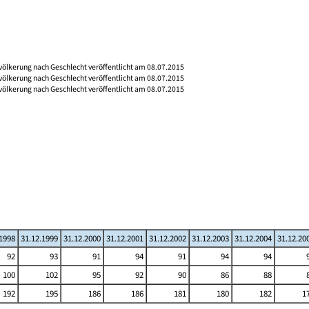
völkerung nach Geschlecht veröffentlicht am 08.07.2015
völkerung nach Geschlecht veröffentlicht am 08.07.2015
völkerung nach Geschlecht veröffentlicht am 08.07.2015
.1998
31.12.1999
31.12.2000
31.12.2001
31.12.2002
31.12.2003
31.12.2004
31.12.20
92
93
91
94
91
94
94
100
102
95
92
90
86
88
192
195
186
186
181
180
182
1