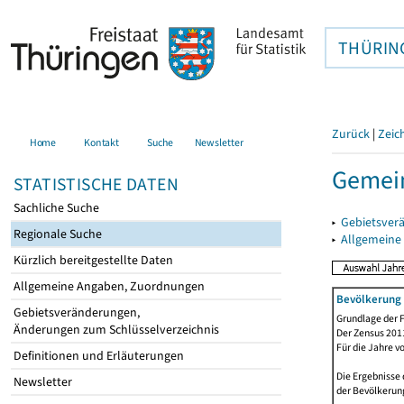
THÜRIN
Zurück
|
Zeic
Home
Kontakt
Suche
Newsletter
Gemei
STATISTISCHE DATEN
Sachliche Suche
▸
Gebietsver
Regionale Suche
▸
Allgemeine
Kürzlich bereitgestellte Daten
Allgemeine Angaben, Zuordnungen
Bevölkerung 
Gebietsveränderungen,
Grundlage der F
Änderungen zum Schlüsselverzeichnis
Der Zensus 2011
Für die Jahre v
Definitionen und Erläuterungen
Die Ergebnisse 
Newsletter
der Bevölkerung