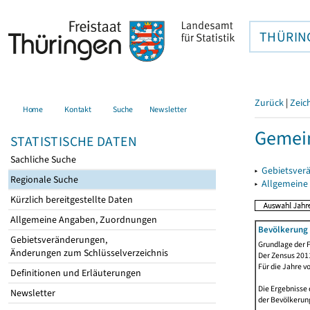
THÜRIN
Zurück
|
Zeic
Home
Kontakt
Suche
Newsletter
Gemein
STATISTISCHE DATEN
Sachliche Suche
▸
Gebietsver
Regionale Suche
▸
Allgemeine
Kürzlich bereitgestellte Daten
Allgemeine Angaben, Zuordnungen
Bevölkerung 
Gebietsveränderungen,
Grundlage der F
Änderungen zum Schlüsselverzeichnis
Der Zensus 2011
Für die Jahre v
Definitionen und Erläuterungen
Die Ergebnisse 
Newsletter
der Bevölkerung