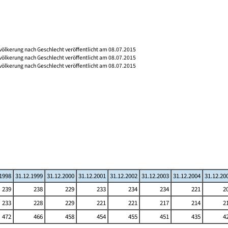
völkerung nach Geschlecht veröffentlicht am 08.07.2015
völkerung nach Geschlecht veröffentlicht am 08.07.2015
völkerung nach Geschlecht veröffentlicht am 08.07.2015
.1998
31.12.1999
31.12.2000
31.12.2001
31.12.2002
31.12.2003
31.12.2004
31.12.20
239
238
229
233
234
234
221
2
233
228
229
221
221
217
214
2
472
466
458
454
455
451
435
4